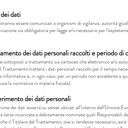
dei dati
potranno essere comunicati a organismi di vigilanza, autorità giudi
icazione sia obbligatoria per legge e/o necessario per l’espletame
tamento dei dati personali raccolti e periodo di
ere sottoposti a trattamento sia cartaceo che elettronico e/o aut
del Trattamento tratterà i dati personali raccolti per il tempo nec
nte informativa e, in ogni caso, per un periodo non eccedente a qu
lusa la normativa in materia fiscale).
erimento dei dati personali
ione dei dati avverrà su server ubicati all’interno dell’Unione Eu
tà terze incaricate e debitamente nominate quali Responsabili d
che il Titolare del Trattamento, ove si rendesse necessario, avrà 