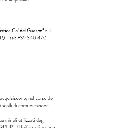
istica Ca' del Guasco"
o il
VR) - tel: +39 340 470
 acquisiscono, nel corso del
rotocolli di comunicazione
erminali utilizzati dagli
one URI/URL (Uniform Resource