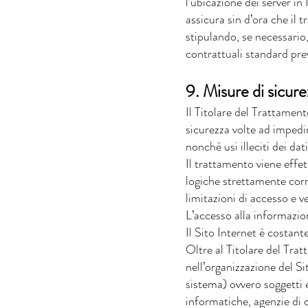
l’ubicazione dei server in
assicura sin d’ora che il 
stipulando, se necessario
contrattuali standard pr
9. Misure di sicure
Il Titolare del Trattament
sicurezza volte ad impedir
nonchè usi illeciti dei dati
Il trattamento viene effe
logiche strettamente corre
limitazioni di accesso e v
L’accesso alla informazio
Il Sito Internet è costant
Oltre al Titolare del Trat
nell’organizzazione del S
sistema) ovvero soggetti es
informatiche, agenzie di c