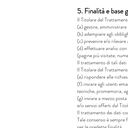
5. Finalità e base 
Il Titolare del Trattament
(a) gestire, amministrare 
(b) adempiere agli obbligh
(c) prevenire e/o rilevare
(d) effettuare analisi con
(pagine più visitate, nume
Il trattamento di tali dat
Il Titolare del Trattamento
(e) rispondere alle richie
(f) inviare agli utenti em
tecniche, promemoria, ag
(g) inviare a mezzo posta
e/o servizi offerti dal Ti
Il trattamento dei dati co
Tale consenso è sempre fa
per le predette finalità.