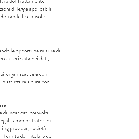
tolare del Trattamento
ioni di legge applicabili
adottando le clausole
ttando le opportune misure di
on autorizzata dei dati,
tà organizzative e con
 in strutture sicure con
zza.
 di incaricati coinvolti
egali, amministratori di
sting provider, società
 fornite dal Titolare del