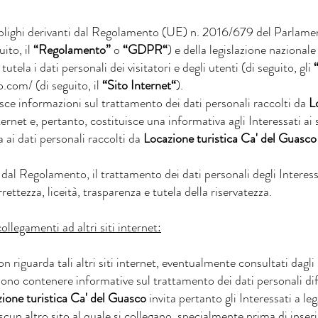
blighi derivanti dal Regolamento (UE) n. 2016/679 del Parlame
uito, il
“Regolamento”
o
“GDPR“
) e della legislazione nazionale
tutela i dati personali dei visitatori e degli utenti (di seguito, gli
o.com/
(di seguito, il
“Sito Internet“
).
e informazioni sul trattamento dei dati personali raccolti da
L
ternet e, pertanto, costituisce una informativa agli Interessati ai 
 ai dati personali raccolti da
Locazione turistica Ca' del Guasco
al Regolamento, il trattamento dei dati personali degli Interess
rrettezza, liceità, trasparenza e tutela della riservatezza.
ollegamenti ad altri siti internet:
n riguarda tali altri siti internet, eventualmente consultati dagli
ossono contenere informative sul trattamento dei dati personali dif
ione turistica Ca' del Guasco
invita pertanto gli Interessati a le
scun altro sito al quale si collegano, specialmente prima di inseri