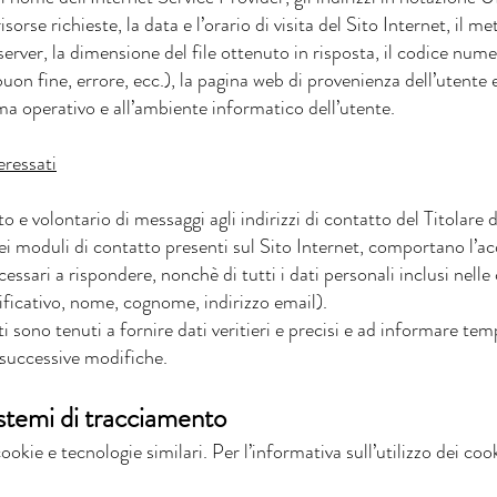
isorse richieste, la data e l’orario di visita del Sito Internet, il m
 server, la dimensione del file ottenuto in risposta, il codice nume
uon fine, errore, ecc.), la pagina web di provenienza dell’utente e
ema operativo e all’ambiente informatico dell’utente.
eressati
cito e volontario di messaggi agli indirizzi di contatto del Titolar
ei moduli di contatto presenti sul Sito Internet, comportano l’acq
essari a rispondere, nonchè di tutti i dati personali inclusi nelle
ficativo, nome, cognome, indirizzo email).
ati sono tenuti a fornire dati veritieri e precisi e ad informare te
 successive modifiche.
istemi di tracciamento
cookie e tecnologie similari. Per l’informativa sull’utilizzo dei co