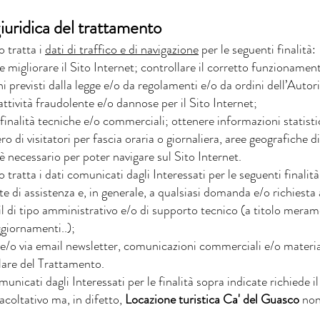
giuridica del trattamento
o tratta i
dati di traffico e di navigazione
per le seguenti finalità:
e migliorare il Sito Internet; controllare il corretto funzionamento
i previsti dalla legge e/o da regolamenti e/o da ordini dell’Autori
 attività fraudolente e/o dannose per il Sito Internet;
 finalità tecniche e/o commerciali; ottenere informazioni statistic
ro di visitatori per fascia oraria o giornaliera, aree geografiche d
i è necessario per poter navigare sul Sito Internet.
 tratta i dati comunicati dagli Interessati per le seguenti finalità
ste di assistenza e, in generale, a qualsiasi domanda e/o richiesta
ail di tipo amministrativo e/o di supporto tecnico (a titolo mera
giornamenti..);
 e/o via email newsletter, comunicazioni commerciali e/o materia
tolare del Trattamento.
municati dagli Interessati per le finalità sopra indicate richiede i
coltativo ma, in difetto,
Locazione turistica Ca' del Guasco
non 