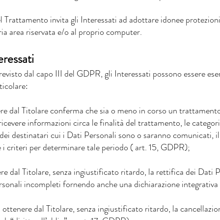
del Trattamento invita gli Interessati ad adottare idonee protezion
ria area riservata e/o al proprio computer.
teressati
evisto dal capo III del GDPR, gli Interessati possono essere es
rticolare:
re dal Titolare conferma che sia o meno in corso un trattamento 
ricevere informazioni circa le finalità del trattamento, le categori
 dei destinatari cui i Dati Personali sono o saranno comunicati, 
 i criteri per determinare tale periodo ( art. 15, GDPR);
e dal Titolare, senza ingiustificato ritardo, la rettifica dei Dati P
ersonali incompleti fornendo anche una dichiarazione integrativa
:
ottenere dal Titolare, senza ingiustificato ritardo, la cancellazio