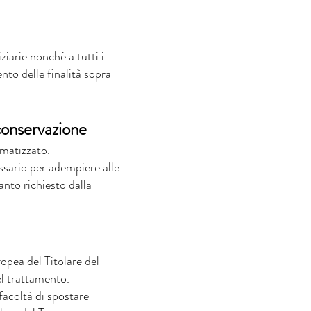
ziarie nonchè a tutti i
nto delle finalità sopra
 conservazione
omatizzato.
essario per adempiere alle
anto richiesto dalla
ropea del Titolare del
el trattamento.
facoltà di spostare