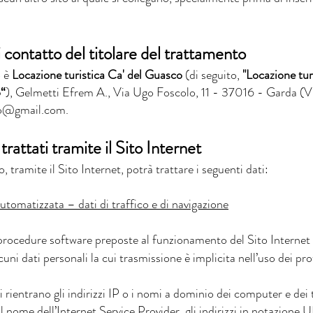
di contatto del titolare del trattamento
o è
Locazione turistica Ca' del Guasco
(di seguito,
"Locazione tur
o“
), Gelmetti Efrem A., Via Ugo Foscolo, 11 - 37016 - Garda (
co@gmail.com
.
 trattati tramite il Sito Internet
, tramite il Sito Internet, potrà trattare i seguenti dati:
utomatizzata – dati di traffico e di navigazione
e procedure software preposte al funzionamento del Sito Internet
cuni dati personali la cui trasmissione è implicita nell’uso dei p
i rientrano gli indirizzi IP o i nomi a dominio dei computer e dei t
r, il nome dell’Internet Service Provider, gli indirizzi in notazi