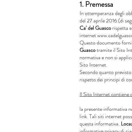
1. Premessa
In ottemperanza degli ob
del 27 aprile 2016 (di seg
Ca' del Guasco
rispetta e 
internet
www.cadelguasc
Questo documento fornisc
Guasco
tramite il Sito In
normativa e non si applica
Sito Internet.
Secondo quanto previsto d
rispetto dei principi di co
Il Sito Internet contiene c
la presente informativa no
link. Tali siti internet p
questa informativa.
Locaz
informative privacy di cia