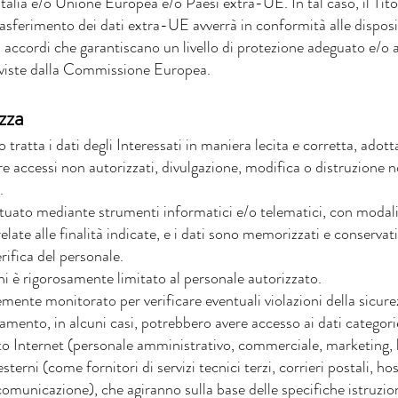
 Italia e/o Unione Europea e/o Paesi extra-UE. In tal caso, il Ti
trasferimento dei dati extra-UE avverrà in conformità alle disposiz
, accordi che garantiscano un livello di protezione adeguato e/o 
eviste dalla Commissione Europea.
zza
o tratta i dati degli Interessati in maniera lecita e corretta, ado
e accessi non autorizzati, divulgazione, modifica o distruzione n
.
ttuato mediante strumenti informatici e/o telematici, con modali
late alle finalità indicate, e i dati sono memorizzati e conservati
erifica del personale.
ni è rigorosamente limitato al personale autorizzato.
emente monitorato per verificare eventuali violazioni della sicure
tamento, in alcuni casi, potrebbero avere accesso ai dati categorie
ito Internet (personale amministrativo, commerciale, marketing, l
terni (come fornitori di servizi tecnici terzi, corrieri postali, ho
omunicazione), che agiranno sulla base delle specifiche istruzioni